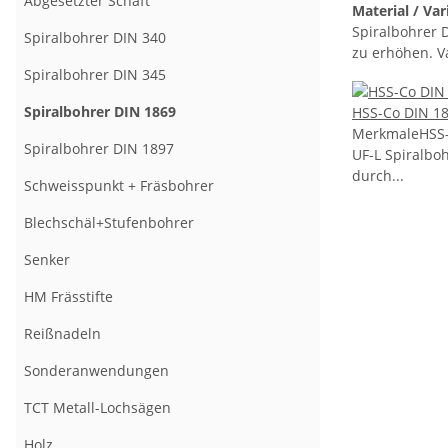
Abgesetzter Schaft
Material / Va
Spiralbohrer 
Spiralbohrer DIN 340
zu erhöhen. V
Spiralbohrer DIN 345
Spiralbohrer DIN 1869
HSS-Co DIN 18
MerkmaleHSS-
Spiralbohrer DIN 1897
UF-L Spiralbo
durch...
Schweisspunkt + Fräsbohrer
Blechschäl+Stufenbohrer
Senker
HM Frässtifte
Reißnadeln
Sonderanwendungen
TCT Metall-Lochsägen
Holz