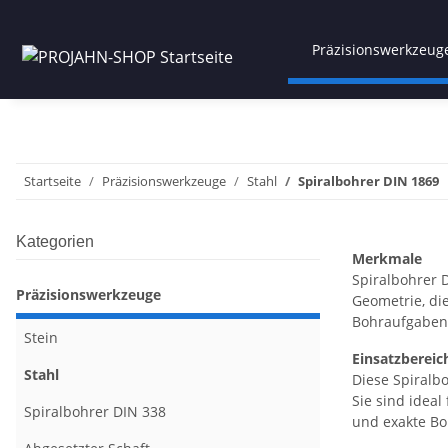
Präzisionswerkzeug
Startseite
Präzisionswerkzeuge
Stahl
Spiralbohrer DIN 1869
Kategorien
Merkmale
Spiralbohrer 
Präzisionswerkzeuge
Geometrie, di
Bohraufgaben 
Stein
Einsatzbereic
Stahl
Diese Spiralb
Sie sind idea
Spiralbohrer DIN 338
und exakte Bo