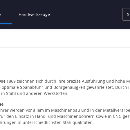
e
Handwerkzeuge
DIN 1869 zeichnen sich durch ihre präzise Ausführung und hohe Ma
e optimale Spanabfuhr und Bohrgenauigkeit gewährleistet. Durch ih
in Stahl und anderen Werkstoffen.
he
ohrer werden vor allem im Maschinenbau und in der Metallverarbeit
l für den Einsatz in Hand- und Maschinenbohrern sowie in CNC-ge
hrungen in unterschiedlichsten Stahlqualitäten.