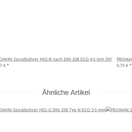
OJAHN Spiralbohrer HSS-R nach DIN 338 ECO 4,5 mm DIY
PROJAHN
57 €
*
0,75 €
*
Ähnliche Artikel