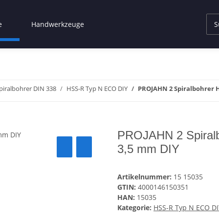
e
Handwerkzeuge
piralbohrer DIN 338
HSS-R Typ N ECO DIY
PROJAHN 2 Spiralbohrer H
PROJAHN 2 Spiral
3,5 mm DIY
Artikelnummer:
15 15035
GTIN:
4000146150351
HAN:
15035
Kategorie:
HSS-R Typ N ECO DI