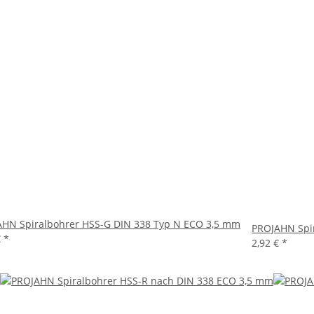
HN Spiralbohrer HSS-G DIN 338 Typ N ECO 3,5 mm
PROJAHN Spir
€
*
2,92 €
*